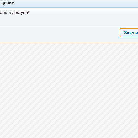
бщение
ано в доступе!
Закры