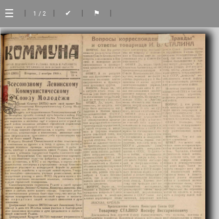
☰
|
|
|
|
✔
⚑
1
/ 2