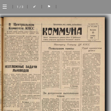
☰
|
|
|
|
✔
⚑
1
/ 3