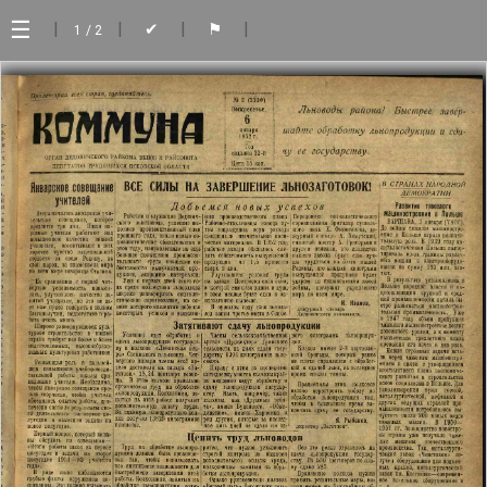
☰
|
|
|
|
✔
⚑
1
/ 2