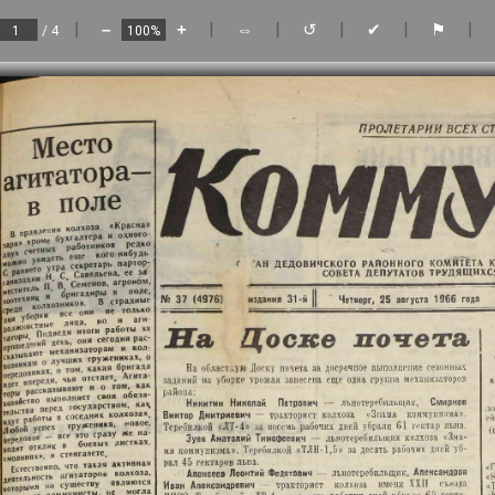
|
|
|
|
|
|
–
+
⇔
↺
✔
⚑
/ 4