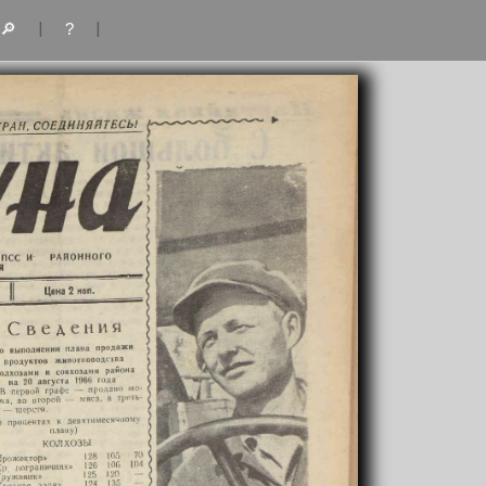
|
|
🔎
?