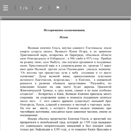
☰
|
|
|
|
✔
⚑
1
/ 6