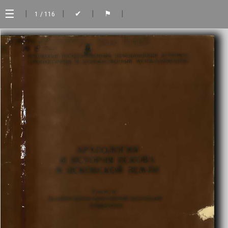
☰
|
|
|
|
✔
⚑
1
/ 116