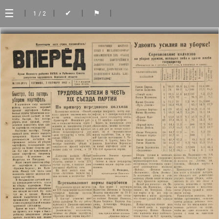
☰
|
|
|
|
✔
⚑
1
/ 2