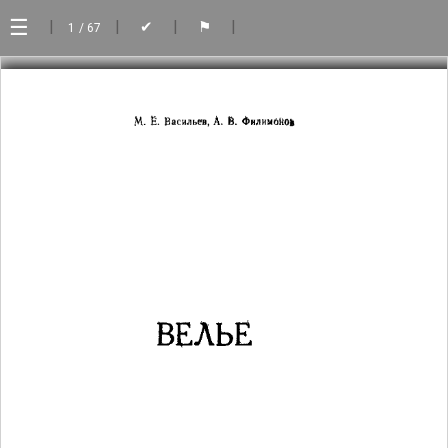
☰
|
|
|
|
✔
⚑
1
/ 67