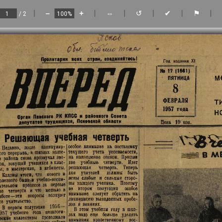
|
|
|
|
|
|
–
+
⇔
↺
✔
⚑
/ 2