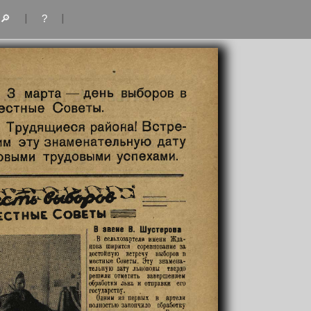
|
|
🔎
?