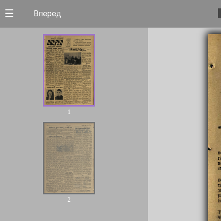
☰
Вперед
1
2