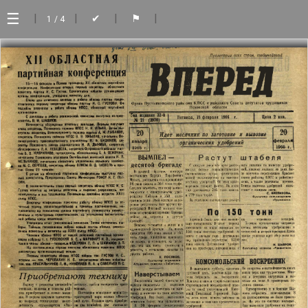
☰
|
|
|
|
✔
⚑
1
/ 4