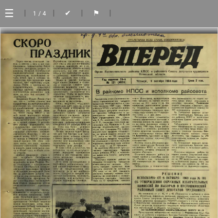
☰
|
|
|
|
✔
⚑
1
/ 4