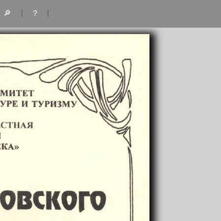
|
|
🔎
?