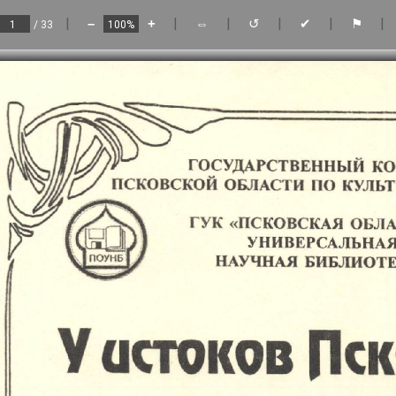
|
|
|
|
|
|
–
+
⇔
↺
✔
⚑
/ 33