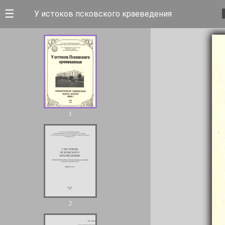
☰
У истоков псковского краеведения
1
2