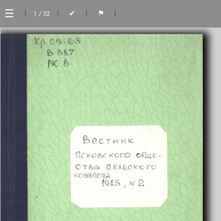
☰
|
|
|
|
✔
⚑
1
/ 32