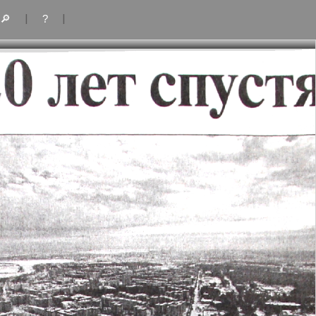
|
|
🔎
?