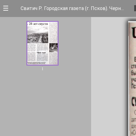
☰
Свитич Р.. Городская газета (г. Псков). Чернобыль. 20 лет спустя
1