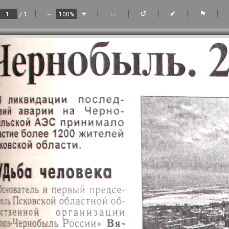
|
|
|
|
|
|
–
+
⇔
↺
✔
⚑
/ 1