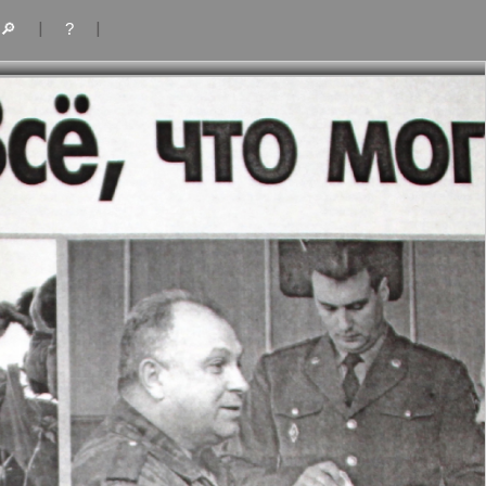
|
|
🔎
?