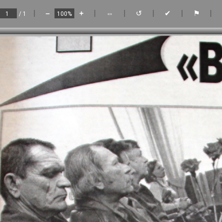
|
|
|
|
|
|
–
+
⇔
↺
✔
⚑
/ 1