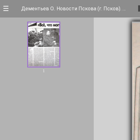
☰
Дементьев О.. Новости Пскова (г. Псков). Всё, что могу"
1