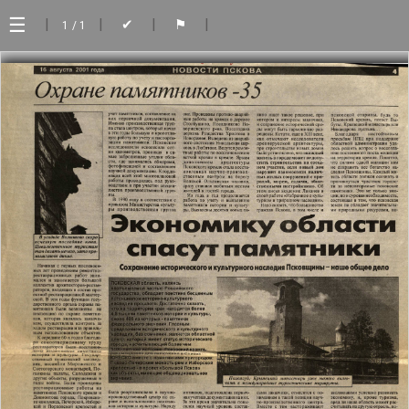
☰
|
|
|
|
✔
⚑
1
/ 1