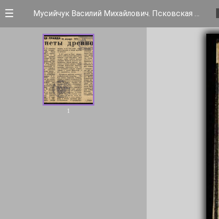
☰
Мусийчук Василий Михайлович. Псковская правда. Монеты древности
1