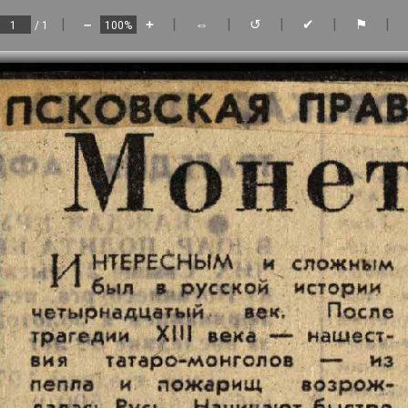
|
|
|
|
|
|
–
+
⇔
↺
✔
⚑
/ 1