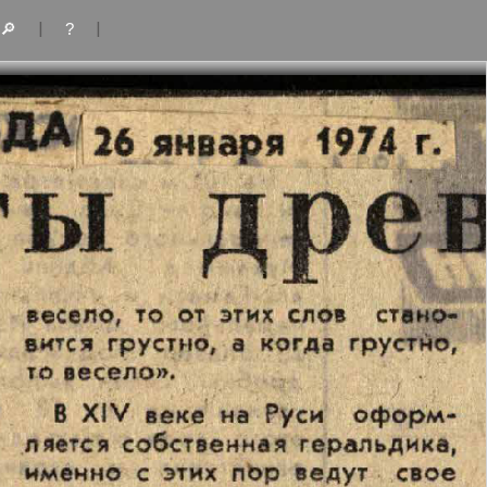
|
|
🔎
?