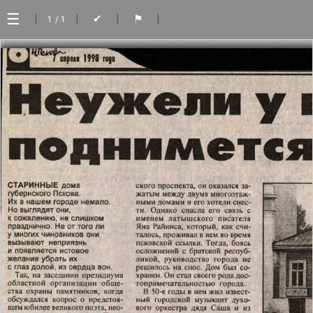
☰
|
|
|
|
✔
⚑
1
/ 1